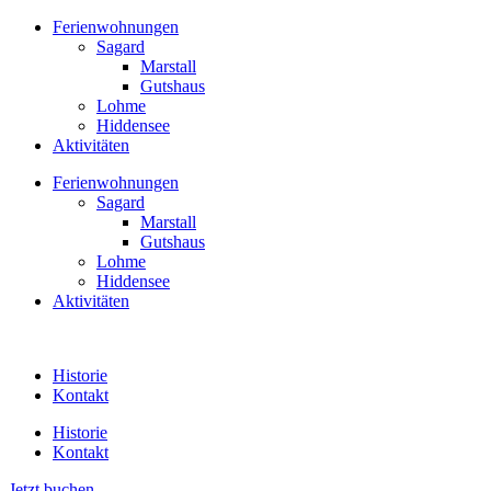
Zum
Ferienwohnungen
Inhalt
Sagard
springen
Marstall
Gutshaus
Lohme
Hiddensee
Aktivitäten
Ferienwohnungen
Sagard
Marstall
Gutshaus
Lohme
Hiddensee
Aktivitäten
Historie
Kontakt
Historie
Kontakt
Jetzt buchen